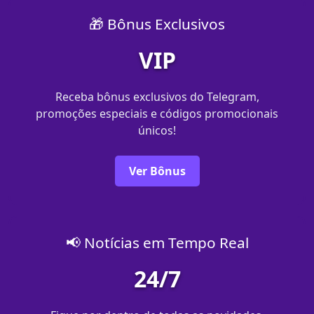
🎁 Bônus Exclusivos
VIP
Receba bônus exclusivos do Telegram,
promoções especiais e códigos promocionais
únicos!
Ver Bônus
📢 Notícias em Tempo Real
24/7