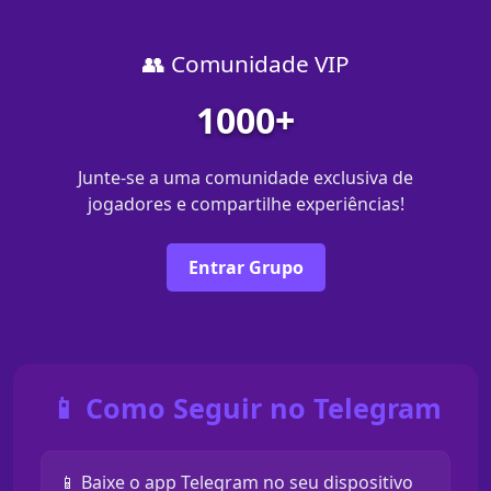
👥 Comunidade VIP
1000+
Junte-se a uma comunidade exclusiva de
jogadores e compartilhe experiências!
Entrar Grupo
📱 Como Seguir no Telegram
📱 Baixe o app Telegram no seu dispositivo