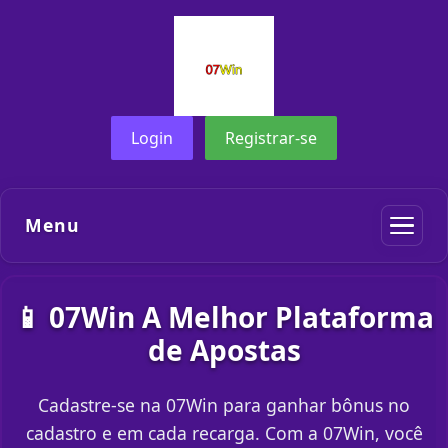
Login
Registrar-se
Menu
📱 07Win A Melhor Plataforma
de Apostas
Cadastre-se na 07Win para ganhar bônus no
cadastro e em cada recarga. Com a 07Win, você