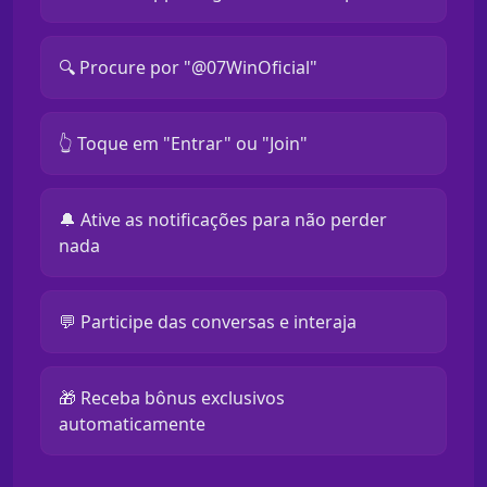
🔍 Procure por "@07WinOficial"
👆 Toque em "Entrar" ou "Join"
🔔 Ative as notificações para não perder
nada
💬 Participe das conversas e interaja
🎁 Receba bônus exclusivos
automaticamente