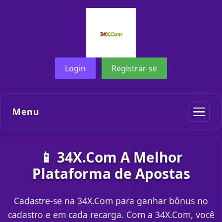
Login
Registrar-se
Menu
📱 34X.Com A Melhor
Plataforma de Apostas
Cadastre-se na 34X.Com para ganhar bônus no
cadastro e em cada recarga. Com a 34X.Com, você