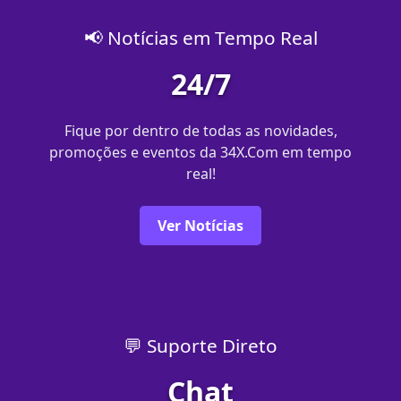
📢 Notícias em Tempo Real
24/7
Fique por dentro de todas as novidades,
promoções e eventos da 34X.Com em tempo
real!
Ver Notícias
💬 Suporte Direto
Chat