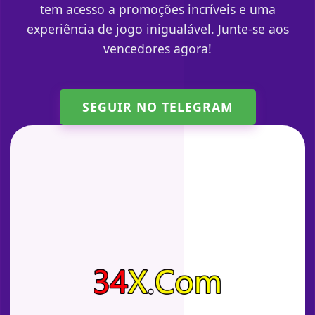
tem acesso a promoções incríveis e uma
experiência de jogo inigualável. Junte-se aos
vencedores agora!
SEGUIR NO TELEGRAM