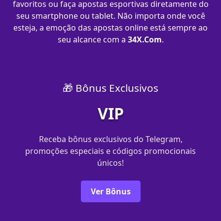
favoritos ou faça apostas esportivas diretamente do
seu smartphone ou tablet. Não importa onde você
esteja, a emoção das apostas online está sempre ao
seu alcance com a
34X.Com
.
🎁 Bônus Exclusivos
VIP
Receba bônus exclusivos do Telegram,
promoções especiais e códigos promocionais
únicos!
Ver Bônus