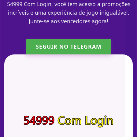
54999 Com Login, você tem acesso a promoções
incríveis e uma experiência de jogo inigualável.
Junte-se aos vencedores agora!
SEGUIR NO TELEGRAM