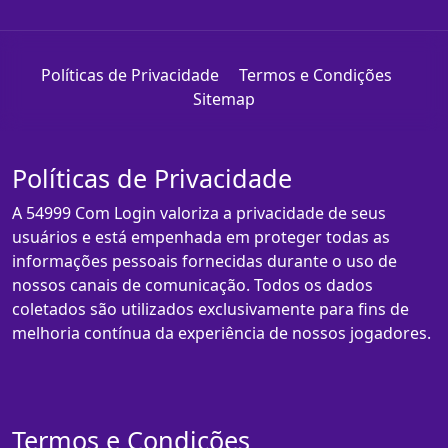
Políticas de Privacidade
Termos e Condições
Sitemap
Políticas de Privacidade
A 54999 Com Login valoriza a privacidade de seus
usuários e está empenhada em proteger todas as
informações pessoais fornecidas durante o uso de
nossos canais de comunicação. Todos os dados
coletados são utilizados exclusivamente para fins de
melhoria contínua da experiência de nossos jogadores.
Termos e Condições