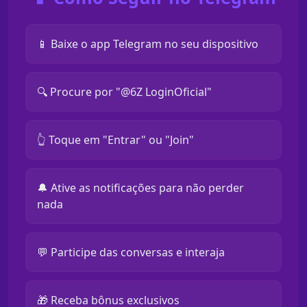
📱 Baixe o app Telegram no seu dispositivo
🔍 Procure por "@6Z LoginOficial"
👆 Toque em "Entrar" ou "Join"
🔔 Ative as notificações para não perder
nada
💬 Participe das conversas e interaja
🎁 Receba bônus exclusivos