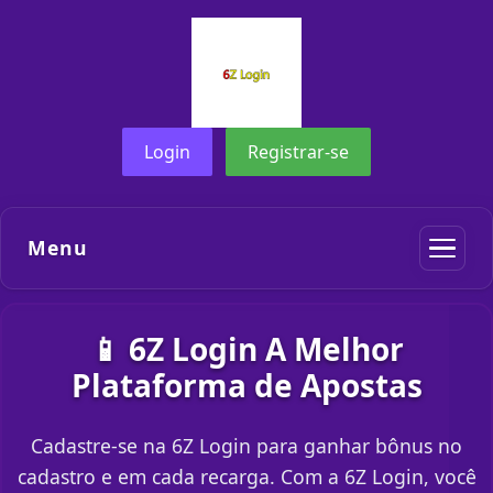
Login
Registrar-se
Menu
📱 6Z Login A Melhor
Plataforma de Apostas
Cadastre-se na 6Z Login para ganhar bônus no
cadastro e em cada recarga. Com a 6Z Login, você