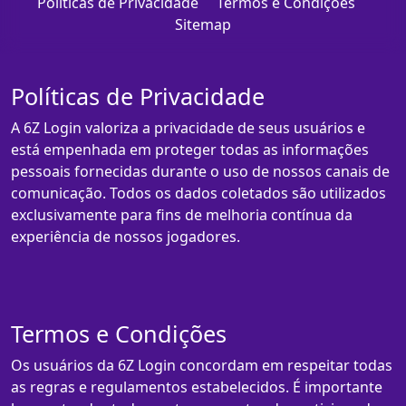
Políticas de Privacidade
Termos e Condições
Sitemap
Políticas de Privacidade
A 6Z Login valoriza a privacidade de seus usuários e
está empenhada em proteger todas as informações
pessoais fornecidas durante o uso de nossos canais de
comunicação. Todos os dados coletados são utilizados
exclusivamente para fins de melhoria contínua da
experiência de nossos jogadores.
Termos e Condições
Os usuários da 6Z Login concordam em respeitar todas
as regras e regulamentos estabelecidos. É importante