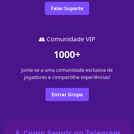
Falar Suporte
👥 Comunidade VIP
1000+
Junte-se a uma comunidade exclusiva de
jogadores e compartilhe experiências!
Entrar Grupo
📱 Como Seguir no Telegram