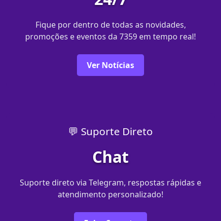
Fique por dentro de todas as novidades,
promoções e eventos da 7359 em tempo real!
Ver Notícias
💬 Suporte Direto
Chat
Suporte direto via Telegram, respostas rápidas e
atendimento personalizado!