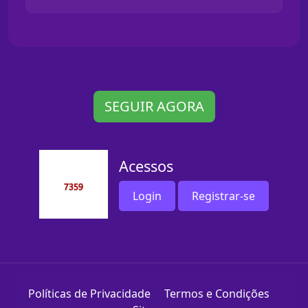
SEGUIR AGORA
Acessos
Login
Registrar-se
Políticas de Privacidade
Termos e Condições