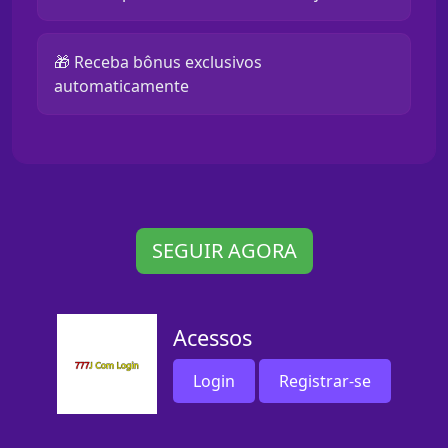
🎁 Receba bônus exclusivos
automaticamente
SEGUIR AGORA
Acessos
Login
Registrar-se