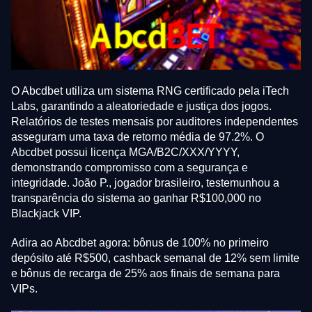
O Abcdbet utiliza um sistema RNG certificado pela iTech
Labs, garantindo a aleatoriedade e justiça dos jogos.
Relatórios de testes mensais por auditores independentes
asseguram uma taxa de retorno média de 97.2%. O
Abcdbet possui licença MGA/B2C/XXX/YYYY,
demonstrando compromisso com a segurança e
integridade. João P., jogador brasileiro, testemunhou a
transparência do sistema ao ganhar R$100,000 no
Blackjack VIP.
Adira ao Abcdbet agora: bônus de 100% no primeiro
depósito até R$500, cashback semanal de 12% sem limite
e bônus de recarga de 25% aos finais de semana para
VIPs.