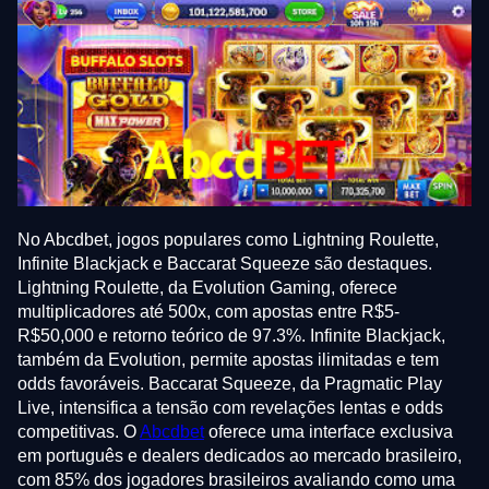
No Abcdbet, jogos populares como Lightning Roulette,
Infinite Blackjack e Baccarat Squeeze são destaques.
Lightning Roulette, da Evolution Gaming, oferece
multiplicadores até 500x, com apostas entre R$5-
R$50,000 e retorno teórico de 97.3%. Infinite Blackjack,
também da Evolution, permite apostas ilimitadas e tem
odds favoráveis. Baccarat Squeeze, da Pragmatic Play
Live, intensifica a tensão com revelações lentas e odds
competitivas. O
Abcdbet
oferece uma interface exclusiva
em português e dealers dedicados ao mercado brasileiro,
com 85% dos jogadores brasileiros avaliando como uma