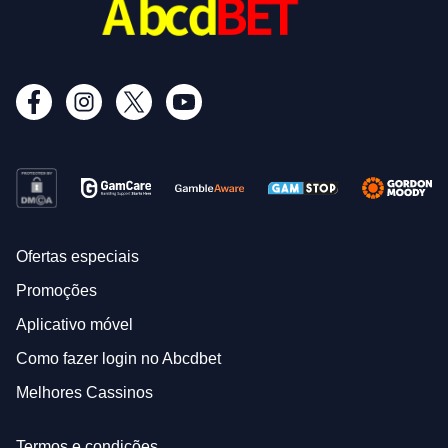
Ofertas especiais
Promoções
Aplicativo móvel
Como fazer login no Abcdbet
Melhores Cassinos
Termos e condições